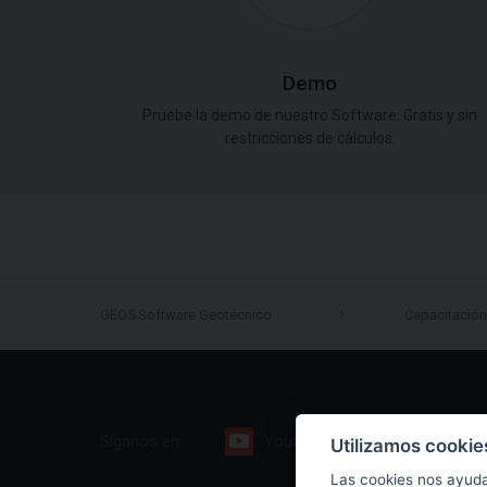
Demo
Pruebe la demo de nuestro Software. Gratis y sin
restricciones de cálculos.
GEO5 Software Geotécnico
Capacitación
Síganos en:
Youtube
Facebook
Utilizamos cookie
Las cookies nos ayuda