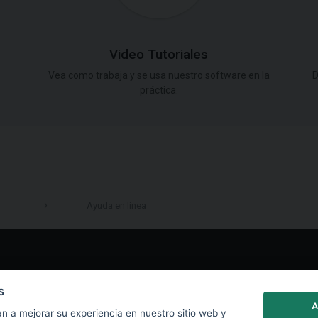
Video Tutoriales
Vea como trabaja y se usa nuestro software en la
D
práctica.
Ayuda en línea
LinkedIn
s
A
n a mejorar su experiencia en nuestro sitio web y