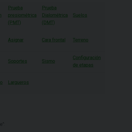
Prueba
Prueba
h
presiométrica
Dialométrica
Suelos
(PMT)
(DMT)
Asignar
Cara frontal
Terreno
Configuración
Soportes
Sismo
de etapas
to
Largueros
e":