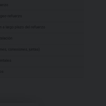
uerzo
l geo-refuerzo
 a largo plazo del refuerzo
talación
nes, conexiones, juntas)
entales
cos