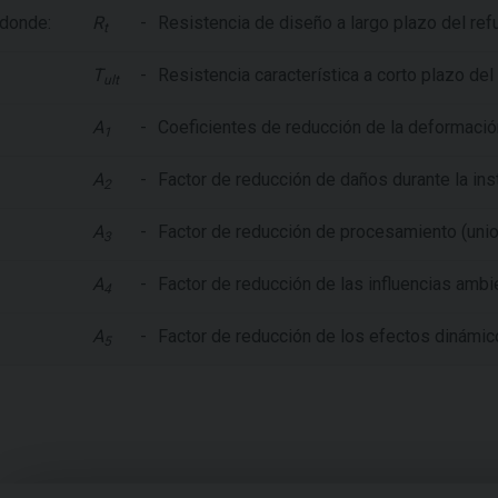
donde:
R
-
Resistencia de diseño a largo plazo del ref
t
T
-
Resistencia característica a corto plazo de
ult
A
-
Coeficientes de reducción de la deformación
1
A
-
Factor de reducción de daños durante la ins
2
A
-
Factor de reducción de procesamiento (unio
3
A
-
Factor de reducción de las influencias ambi
4
A
-
Factor de reducción de los efectos dinámi
5