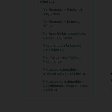
refuerzos
Verificación – Factor de
seguridad
Verificación – Estados
límite
Formas de las superficies
de deslizamiento
Resistencia a la tracción
del refuerzo
Reinforcement Pull-out
Resistance
Refuerzo extensible -
presión activa de la tierra
Refuerzo no extensible -
Combinación de presiones
de tierra