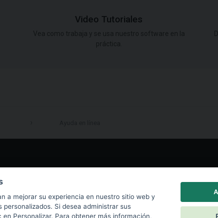
Video Tutoriales
Vea como trabaja y se usa nuestro software en la
D
práctica.
Ayuda en línea
LinkedIn
s
A
n a mejorar su experiencia en nuestro sitio web y
s personalizados. Si desea administrar sus
c en Personalizar. Para obtener más información,