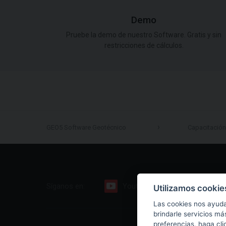
Demo
Pruebe la demo de nuestro Software. Gratis y sin
restricciones de cálculos.
GEO5 Software Geotécnico
Capacitación
Síganos en:
Youtube
Facebook
Utilizamos cookie
Las cookies nos ayuda
brindarle servicios má
preferencias, haga cli