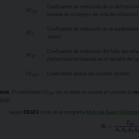
Coeficiente de reducción de la deformació
RF
-
CR
basada en el tiempo de vida del refuerzo)
Coeficiente de reducción de la durabilidad
RF
-
D
suelo)
Coeficiente de reducción del fallo del ref
RF
-
ID
(determinación basada en el tamaño del gr
FS
-
Coeficiente global del modelo incierto
UNC
Nota
: El coeficiente
FS
no se tiene en cuenta al calcular la
re
UNC
Rock
".
según
EBGEO
(solo en el programa
Muro de Suelo Reforza