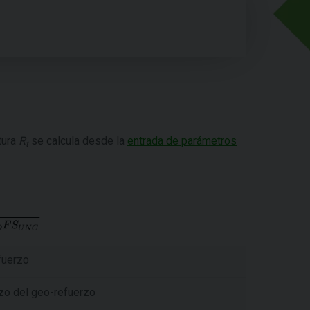
tura
R
se calcula desde la
entrada de parámetros
t
fuerzo
lazo del geo-refuerzo