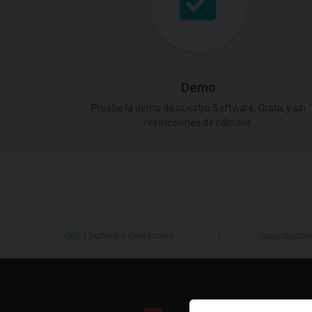
Demo
Pruebe la demo de nuestro Software. Gratis y sin
restricciones de cálculos.
GEO5 Software Geotécnico
Capacitación