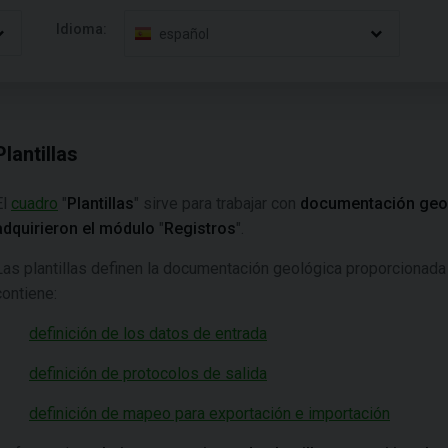
Idioma:
español
Plantillas
El
cuadro
"
Plantillas
" sirve para trabajar con
documentación geo
adquirieron el módulo
"
Registros
".
Las plantillas definen la documentación geológica proporcionada 
contiene:
definición de los datos de entrada
definición de protocolos de salida
definición de mapeo para exportación e importación