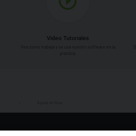
Video Tutoriales
Vea como trabaja y se usa nuestro software en la
D
práctica.
Ayuda en línea