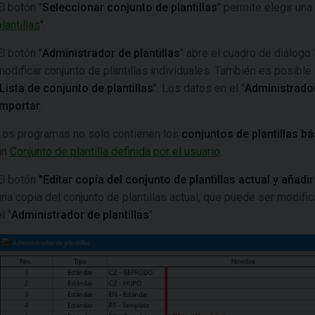
El botón "
Seleccionar conjunto de plantillas
" permite elegir una 
plantillas
".
El botón "
Administrador de plantillas
" abre el cuadro de diálogo 
modificar conjunto de plantillas individuales. También es posible id
Lista de conjunto de plantillas
". Los datos en el "
Administrador
importar
.
Los programas no solo contienen los
conjuntos de plantillas b
un
Conjunto de plantilla definida por el usuario
.
El botón
"Editar copia del conjunto de plantillas actual y añadi
una copia del conjunto de plantillas actual, que puede ser modific
l "
Administrador de plantillas
".