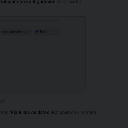
a trabajar con configuración
en el cuadro
as"
otón "
Plantillas de datos IFC
" aparece y permite