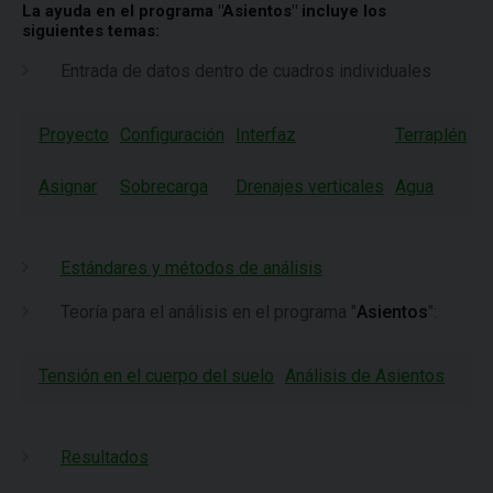
La ayuda en el programa "Asientos" incluye los
siguientes temas:
Entrada de datos dentro de cuadros individuales
Proyecto
Configuración
Interfaz
Terraplén
Co
Asignar
Sobrecarga
Drenajes verticales
Agua
C
Estándares y métodos de análisis
Teoría para el análisis en el programa "
Asientos
":
Tensión en el cuerpo del suelo
Análisis de Asientos
Resultados