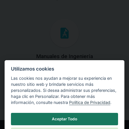
Manuales de Ingeniería
Utilizamos cookies
Descargue los Manuales de Ingeniería con las teorías y
explicaciones prácticas del uso de software.
Las cookies nos ayudan a mejorar su experiencia en
nuestro sitio web y brindarle servicios más
personalizados. Si desea administrar sus preferencias,
haga clic en Personalizar. Para obtener más
información, consulte nuestra
Política de Privacidad
.
Aceptar Todo