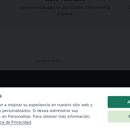
Vea como trabaja y se usa nuestro software en la
D
práctica.
Ayuda en línea
LinkedIn
s
A
n a mejorar su experiencia en nuestro sitio web y
s personalizados. Si desea administrar sus
c en Personalizar. Para obtener más información,
ica de Privacidad
.
|
Política de privacidad
|
Política de Cookies
|
End User License Agreement
|
Co