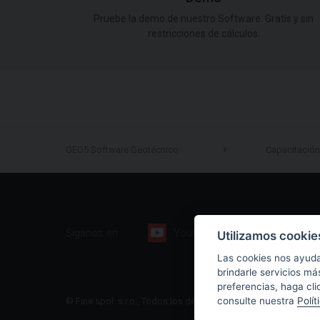
Pruebe la demo de nuestro Software. Gratis y sin
restricciones de cálculos.
GEO5 Software Geotécnico
Capacitación
Síganos en:
Youtube
Facebook
Utilizamos cookie
Las cookies nos ayuda
brindarle servicios má
preferencias, haga cli
consulte nuestra
Polít
© Fine spol. s r.o., Todos los derechos reservados |
Sitio web