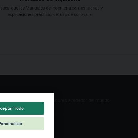
escargue los Manuales de Ingeniería con las teorías y
explicaciones prácticas del uso de software.
Red de Distribuidores alrededor del mundo
ceptar Todo
Personalizar
ntacto