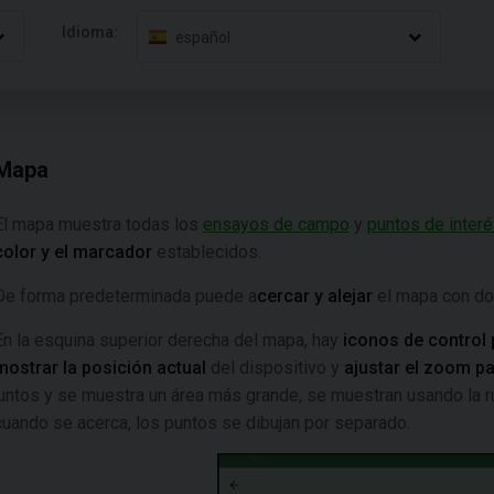
Idioma:
español
Mapa
El mapa muestra todas los
ensayos de campo
y
puntos de inter
color y el marcador
establecidos.
De forma predeterminada puede a
cercar y alejar
el mapa con do
En la esquina superior derecha del mapa, hay
iconos de control
mostrar la posición actual
del dispositivo y
ajustar el zoom
pa
juntos y se muestra un área más grande, se muestran usando la r
cuando se acerca, los puntos se dibujan por separado.