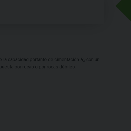
de la capacidad portante de cimentación
R
con un
d
uesta por rocas o por rocas débiles.