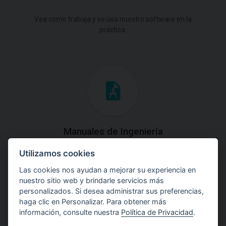
Vea como trabaja y se usa nuestro software en la
práctica.
Manuales de Ingeniería
Utilizamos cookies
Descargue los Manuales de Ingeniería con las teorías y
explicaciones prácticas del uso de software.
Las cookies nos ayudan a mejorar su experiencia en
nuestro sitio web y brindarle servicios más
personalizados. Si desea administrar sus preferencias,
haga clic en Personalizar. Para obtener más
información, consulte nuestra
Política de Privacidad
.