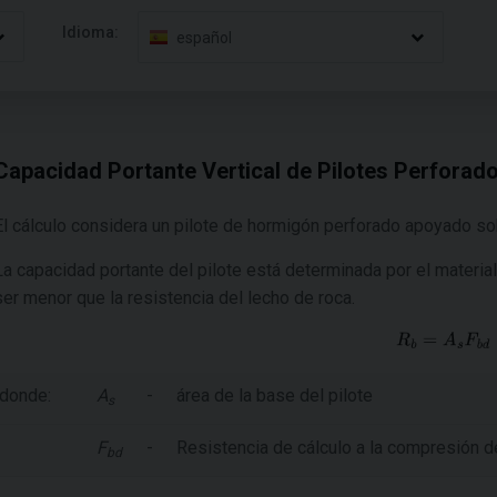
Idioma:
español
Capacidad Portante Vertical de Pilotes Perforad
El cálculo considera un pilote de hormigón perforado apoyado so
La capacidad portante del pilote está determinada por el material 
ser menor que la resistencia del lecho de roca.​
donde:
A
-
área de la base del pilote
s
F
-
Resistencia de cálculo a la compresión d
bd