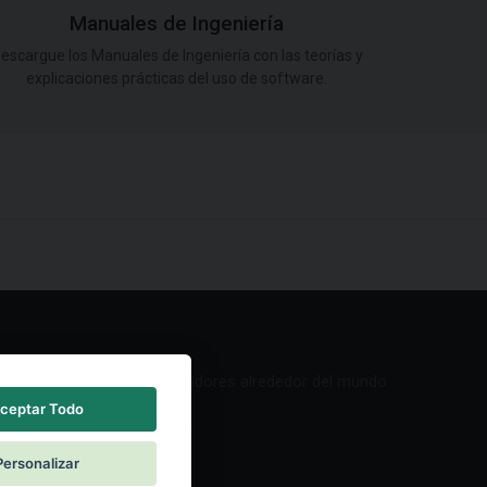
Manuales de Ingeniería
escargue los Manuales de Ingeniería con las teorías y
explicaciones prácticas del uso de software.
Red de Distribuidores alrededor del mundo
ceptar Todo
Personalizar
ntacto