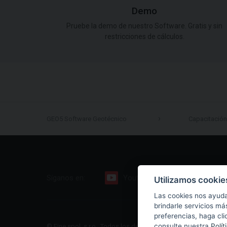
Demo
Pruebe la demo de nuestro Software. Gratis y sin
restricciones de cálculos.
GEO5 Software Geotécnico
Capacitación
Síganos en:
Youtube
Facebook
Utilizamos cookie
Las cookies nos ayuda
brindarle servicios má
preferencias, haga cli
consulte nuestra
Polít
© Fine spol. s r.o., Todos los derechos reservados |
Sitio web