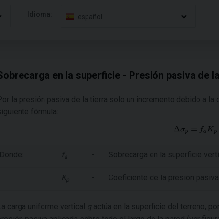
Idioma:
español
Sobrecarga en la superficie - Presión pasiva de la
Por la presión pasiva de la tierra solo un incremento debido a la 
siguiente fórmula:
Donde:
f
-
Sobrecarga en la superficie verti
a
K
-
Coeficiente de la presión pasiva 
p
La carga uniforme vertical
q
actúa en la superficie del terreno, po
presión pasiva aplicada sobre todo el largo de la pared (ver figura