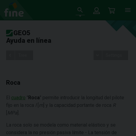
GEO5
Ayuda en línea
Tree
Settings
Roca
El
cuadro
"
Roca
" permite introducir la longitud del pilote
fijo en la roca
l
[
m
] y la capacidad portante de roca
R
[
MPa
].
La roca solo se modela como material elástico y se
considera la no presión pasiva límite - La tensión de