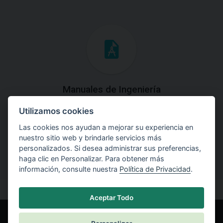
Manuales de Ingeniería
Utilizamos cookies
Descargue los Manuales de Ingeniería con las teorías y
explicaciones prácticas del uso de software.
Las cookies nos ayudan a mejorar su experiencia en
nuestro sitio web y brindarle servicios más
personalizados. Si desea administrar sus preferencias,
haga clic en Personalizar. Para obtener más
información, consulte nuestra
Política de Privacidad
.
Aceptar Todo