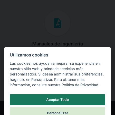
Manuales de Ingeniería
Utilizamos cookies
Descargue los Manuales de Ingeniería con las teorías y
explicaciones prácticas del uso de software.
Las cookies nos ayudan a mejorar su experiencia en
nuestro sitio web y brindarle servicios más
personalizados. Si desea administrar sus preferencias,
haga clic en Personalizar. Para obtener más
información, consulte nuestra
Política de Privacidad
.
Aceptar Todo
Personalizar